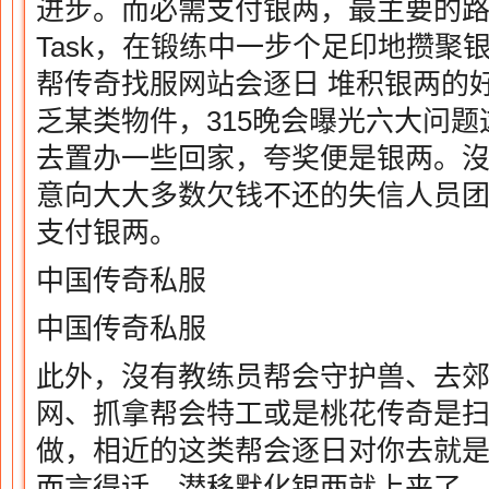
进步。而必需支付银两，最主要的
Task，在锻练中一步个足印地攒聚
帮传奇找服网站会逐日 堆积银两的
乏某类物件，315晚会曝光六大问
去置办一些回家，夸奖便是银两。
意向大大多数欠钱不还的失信人员
支付银两。
中国传奇私服
中国传奇私服
此外，沒有教练员帮会守护兽、去
网、抓拿帮会特工或是桃花传奇是扫庭
做，相近的这类帮会逐日对你去就
而言得话，潜移默化银两就上来了。