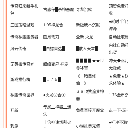
传奇归来新手礼
顶赞免费
古惑仔█杀神恶魔
寻龙沉默
包
收
●耗时半年
三国策略游戏
1.95神龙合
新版我本沉默
渾源
传奇私服服务器
圆月弯刀
全新 火龙
自动捡取
内挂自动打
风云传奇
█白嫖首选█
█散人天堂█
出货
▊▊▊▊★★世
冲天◆巫
无英雄传奇sf
超级变异 神宠
尊冰雪
无隐藏
《 暗黑修
▲免费▲
游戏排行榜
█１７６█
仙 》
求体验▲
３８顶赞追梦神
私服传奇世界
●火龙②合①
1.76金币
器
专属▂神器▂迷
开新
免费直接开魔盒
点一下·玩
失
十倍神速切割火
●打沙不激
刺激
小怪狂暴充值