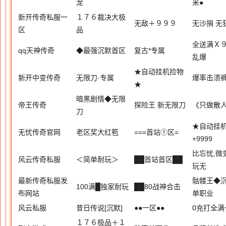
龙
米●
新开传奇私服一
１７６裁决大极
无敌＋９９９
无沙捐 无
区
品
全送满Ｘ
qq天神传奇
◆最强沉默首区
复古*专属
乱爆
★自动挂机捡物
新开中变传奇
无限刀·专属
爆率击溃裤
★
暗黑剧情◆无限
帝王传奇
探险王 新无限刀
《只做散人
刀
★自动挂机
无忧传奇官网
老区奖大红笣
===首站①区=
+9999
比忘忧,微变
风云传奇私服
＜简单耐玩＞
██首站首区██
玩无
最新传奇私服发
骷髅王◆
100满█独家耐玩
██80战神合击
布网站
单职业
风云私服
昔日传说[沉默]
●●一区●●
0充打全
１７６极品＋１