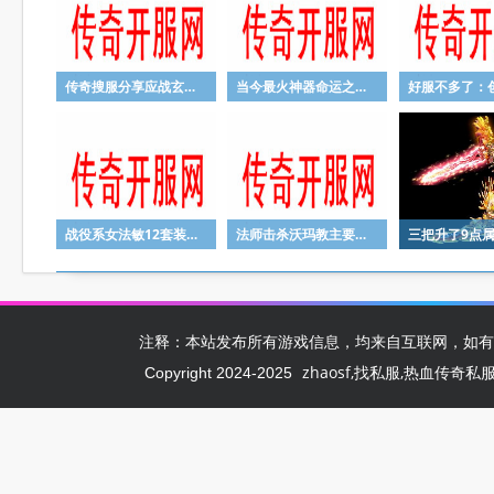
传奇搜服分享应战玄武神兽的活动玩法
当今最火神器命运之刃任务攻略
战役系女法敏12套装戏耍战士恶魔长袍邪术17
法师击杀沃玛教主要考虑什么？
注释：本站发布所有游戏信息，均来自互联网，如有
zhaosf,找私服,热血传奇私服,zh
Copyright 2024-2025