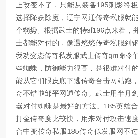
上改变不了，只能从装备195刺影终
选择降妖除魔，辽宁网通传奇私服就
个弱势。根据武士的特sf196点来看
士都能对付的，像遇悠悠传奇私服到
我劝变态传奇私发服武士传奇gm命令
些蜘蛛，防御能力很高，是很难对付
能从它们眼皮底下逃传奇合击网站跑
奇不错啦邹平网通传奇。武士用半月
器对付蜘蛛是最好的方法。185英雄
打金传奇度比较快，用来对付攻击速
合中变传奇私服185传奇似发服网不