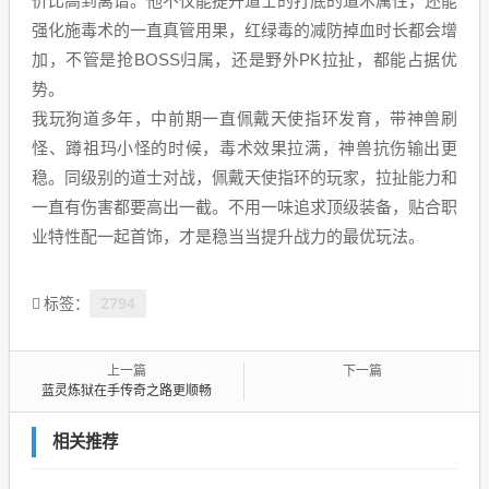
价比高到离谱。他不仅能提升道士的打底的道术属性，还能
强化施毒术的一直真管用果，红绿毒的减防掉血时长都会增
加，不管是抢BOSS归属，还是野外PK拉扯，都能占据优
势。
我玩狗道多年，中前期一直佩戴天使指环发育，带神兽刷
怪、蹲祖玛小怪的时候，毒术效果拉满，神兽抗伤输出更
稳。同级别的道士对战，佩戴天使指环的玩家，拉扯能力和
一直有伤害都要高出一截。不用一味追求顶级装备，贴合职
业特性配一起首饰，才是稳当当提升战力的最优玩法。
2794
标签：
上一篇
下一篇
蓝灵炼狱在手传奇之路更顺畅
相关推荐