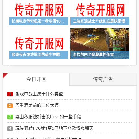
长期稳定传奇私服一秒取得1000万光彩点老玩家没吹嘘但代价太大
三端互通战士升级到底是快是慢
谈谈传奇游戏里面的转生神殿
血饮的四个隐藏属性传言
今日开区
传奇广告
游戏中战士属于什么类型
1
盟重酒馆前的三位大师
2
梁山私服浅析击杀boss的一些手段
3
玩传奇sf1.76版1至5区地下夺激情嗨翻天
4