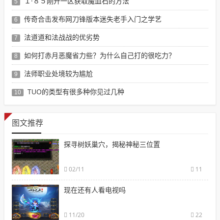
１·８５刚开一区获取魔血石的方法
5
传奇合击发布网刀锋版本迷失老手入门之学艺
6
法道道和法战战的优劣势
7
如何打赤月恶魔省力些？为什么自己打的很吃力？
8
法师职业处境较为尴尬
9
TUO的类型有很多种你见过几种
10
图文推荐
探寻树妖巢穴，揭秘神秘三位置
02/11
11
现在还有人看电视吗
11/20
22