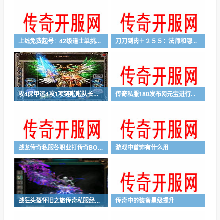
上线免费起号：42级道士单挑教主之装备篇
刀刀到肉＋２５５：法师和哪个职业打怪最给力
攻4保甲运4攻1项链啦啦队长的装备果然厉害
传奇私服180发布网元宝进行装备附魔的技巧
战龙传奇私服各职业打传奇BOSS的技巧心得
游戏中首饰有什么用
战狂头盔怀旧之旅传奇私服经典回忆
传奇中的装备星级提升