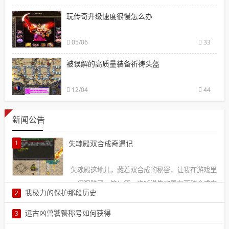
玩传奇升级速度很慢怎么办
05/06
33
被误解的高质量装备祈祷头盔
12/04
44
新闻公告
1
失魂殿双合成奇遇记
失魂殿这地儿，藏着双合成的秘密，让我在游戏里
狠狠赚了一笔！第一次听说失魂殿有两种合成方
我极力的保护那段历史
2
式，是在和一个老玩家1
本文由小编申屠双我极力的保护那段历史我为什么要觉得尴尬。我吃
远古凶兽饕餮称号如何获得
3
了一口青菜，含糊地问。你真的觉得没什么？要是是2