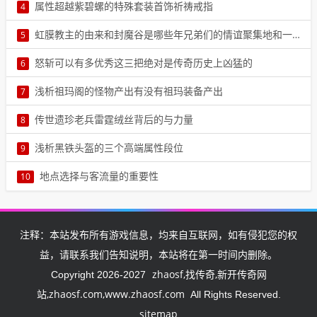
如今的传奇sf在众多游戏中出现，很多传奇也新出了一些传奇的游戏让
属性超越紫碧螺的特殊套装首饰祈祷戒指
4
游戏变得更加的有趣好玩，而其中的特色游戏也比3
本文由小编李夏蓉属性超越紫碧螺的特殊套装首饰祈祷戒指在传奇私
虹膜教主的由来和封魔谷是哪些年兄弟们的情谊聚集地和一起无数通宵的地图
5
服首饰系列装备中，戒指和项链的主属性设定是最高4
虹膜教派在前两期半派君和我们聊了聊传奇里三大教派的沃玛教和马
怒斩可以有多优秀这三把绝对是传奇历史上凶猛的
6
教。这期来说一说三大教派里的胡魔教。在传奇游戏5
本文由小编邴耘郗怒斩可以有多优秀这三把绝对是传奇历史上凶猛的
浅析祖玛阁的怪物产出有没有祖玛装备产出
7
传奇私服中的战士神兵种类最多，数量也是最多的，6
本文由小编帅雅辰浅析祖玛阁的怪物产出有没有祖玛装备产出祖玛阁
传世遗珍老兵雷霆绒丝背后的与力量
8
是传奇中的一大创意设定地图，是继石墓阵之后的高7
在那款承载无数玩家青春回忆的世界中，有一样名为雷霆绒丝的装
浅析黑铁头盔的三个高端属性段位
9
备，犹如一颗璀璨星辰，照亮了无数勇士前行的道路。8
如果你正在玩传奇私服，那么肯定知道黑铁头盔是一个非常重要的装
地点选择与客流量的重要性
10
备之一。这个头盔拥有三个高端属性段位，分别是防9
本文由小编皮丹丹地点选择与客流量的重要性在网站刚开一秒里面摆
摊，其实并不是一件难事，玩家们只要等级达到15级10
注释：本站发布所有游戏信息，均来自互联网，如有侵犯您的权
益，请联系我们告知说明，本站将在第一时间内删除。
zhaosf,找传奇,新开传奇网
Copyright 2026-2027
站,zhaosf.com,www.zhaosf.com
All Rights Reserved.
sitemap