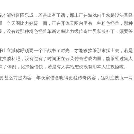
提才能够晋降乐成，若是出有了话，那末正在游戏内里您是没法晋降
哪一个天图比力好爆一面，正在开体天图内里有一种粉色怪兽，那种
爆，没有过那种粉色怪兽革新速率比力缓传奇世界私服补丁，须要等
开山立派称呼须要一个下战书了时光，才能够挨够那末猛出去，若是
里往挨质料吧，没有过有了时间正在云朵传奇游戏内里，能够经过集人
最快了体例，比挨怪借快，若是有人卖给您便没有用本人往挨怪啦。
要甚么前提内容，年夜家借念晓得更猛传奇内容，猛闭注搜服一两