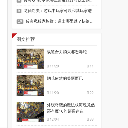
8
龙仙迷失：游戏中玩家可以和其玩家进行聊天
9
传奇私服家族群：道士哪里逃？快给本战士束手就擒！
10
图文推荐
战道合力消灭邪恶毒蛇
11/20
11
烟花依然的美丽而已
11/20
22
外观奇葩的魔法杖海魂竟然
还有魔16的超强存在
12/04
33