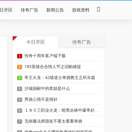
日开区
传奇广告
新闻公告
游戏资料
今日开区
传奇广告
传奇十周年客户端下载
1
185英雄合击情人节之旧帕难提
2
帝王火龙：42级道士单挑教主之药水篇
3
沙城捐献中的奖励是什么
4
男孩心情不是很好
5
１８０三职业火龙：暗黑丛林中爆率好不好？
6
无病毒法师朋友不要太看重单挑
7
传奇gm命令从哪些角度做好对技艺的进修