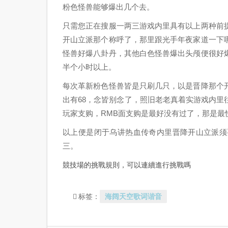
粉色怪兽能够爆出几个去。
只需您正在搜服一两三游戏内里具有以上两种前
开山立派那个称呼了，那里跟光手年夜家道一下
怪兽好爆八卦丹，其他白色怪兽爆出头颅便很好
半个小时以上。
每次革新粉色怪兽皆是只刷几只，以是晋降那个
出有68，念皆别念了，照旧老老真着实游戏内
玩家支购，RMB面支购是最好没有过了，那是
以上便是闭于乌讲热血传奇内里晋降开山立派须
三。
競技場的挑戰規則，可以連續進行挑戰嗎
海阔天空歌词谐音
标签：