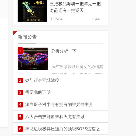
三把极品海魂一把罕见一把
奇葩还有一把逆天
12/04
44
新闻公告
1
分析分析一下
天空界拿沙以后魔女的心情其
实很复杂。在北京跟魔女喝咖
参与行会守城战役
2
啡的时候魔女说到当时她有2
本文由小编卫华丽参与行会守城战役当年玩到这
点担忧，主要是盛大的行会系
需要我的证明
3
款游戏的时候，很多事情在今天看来是难以想象
统的1
本文由小编谯玉楠需要我的证明你别开玩笑了，
源自厨子对半月有拥有的神兵井中月
4
的。记得当时任何一名玩2
我还要回寝室呢。我声音发颤的说。 要我证明
本文由小编萧鸿朗源自厨子对半月有拥有的神兵
六大合击技能原来和火龙有关系
5
吗？ 3
井中月传奇私服复古版本中早年的战士大佬手持
本文由小编年可馨六大合击技能原来和火龙有关
神龙边境极具压迫力的顶级BOSS蛮荒之王
6
炼狱，再牛一些的大佬手4
系声明：本文为小老弟原创故事，并好私服版