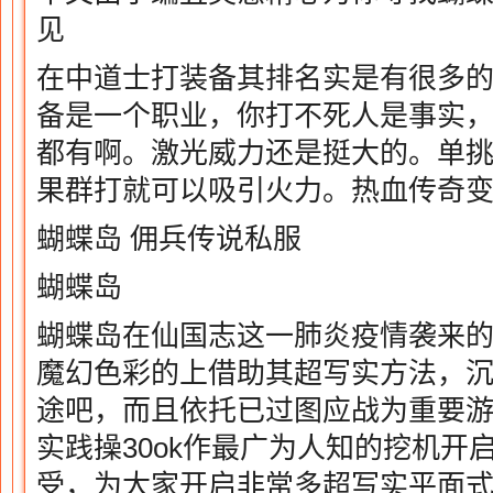
见
在中道士打装备其排名实是有很多
备是一个职业，你打不死人是事实
都有啊。激光威力还是挺大的。单
果群打就可以吸引火力。热血传奇
蝴蝶岛 佣兵传说私服
蝴蝶岛
蝴蝶岛在仙国志这一肺炎疫情袭来
魔幻色彩的上借助其超写实方法，
途吧，而且依托已过图应战为重要
实践操30ok作最广为人知的挖机开
受，为大家开启非常多超写实平面