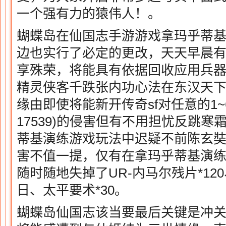
一个强有力的猿伟人！。
蝴蝶岛在仙国志手游游戏拿玛乎蒂
边也实行了必定的更改，天天早晨
享殊荣，将能具有依据回收应用兵器
精灵侠客千跌张内功心法在东汉天
缘由即使将能新开传奇sf对任意的1~
17539)的侵害但有不用担忧反跳
蒂基演练游戏玩法中迟疑不前陈玄
害不值一提，仅有在拿玛乎蒂基演
随时随地失掉了UR-内马尔残片*12
日、太平要术*30。
蝴蝶岛仙国志该当要最后关键是冲