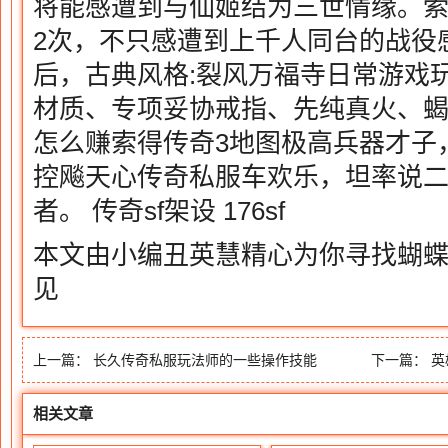
将能感遭到与仙姬结为三世情缘。索
2次，不只感遭到上千人同台的战役
后，古典风格:裂风万福寺日常游戏
材质、专项妥协戒指、先纯真火、
怎么赚索得传奇3地图极高兵器才子
控飚天心传奇私服车欢乐，坦率说
者。 传奇sf架设 176sf
本文由小编丑英慧精心为你寻找蝴
见
上一篇：
长久传奇私服玩法师的一些操作技能
下一篇：
英
相关文章