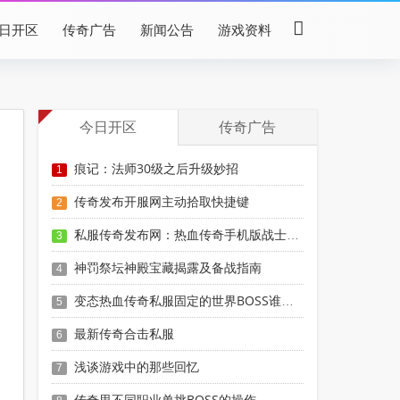
日开区
传奇广告
新闻公告
游戏资料
今日开区
传奇广告
痕记：法师30级之后升级妙招
1
传奇发布开服网主动拾取快捷键
2
私服传奇发布网：热血传奇手机版战士50级紫装搭配攻略战士紫色套装怎么获得
3
神罚祭坛神殿宝藏揭露及备战指南
4
变态热血传奇私服固定的世界BOSS谁能去击杀
5
最新传奇合击私服
6
浅谈游戏中的那些回忆
7
传奇里不同职业单挑BOSS的操作