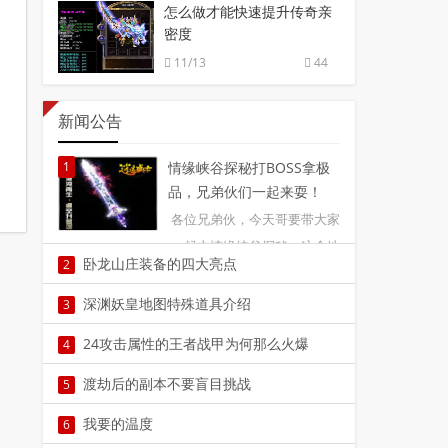
怎么做才能快速提升传奇亲
密度
11/13
44
新闻公告
1
情缘峡谷探秘打BOSS拿极
品，兄弟伙们一起来耍！
各位兄弟伙，今天哥要带大家
一起去情缘峡谷探秘。这个地
卧龙山庄装备的四大亮点
2
方可不简单，里面藏着不少
在传奇私服这个人气极高的游戏中，卧龙山庄装
BOSS，打赢了还能拿到各种
深渊妖皇地图特殊道具介绍
3
备的四大亮点备受关注。作为游戏内装备的重要
极品装1
本文由小编饶恒菽深渊妖皇地图特殊道具介绍复
24攻击属性的王者战甲为何那么火爆
4
一环，卧龙山庄装备的独2
古战神传奇是属于一个微变版的传奇，在此游戏
传奇玩家都知道可以没有首饰，但是绝对不能没
渡劫后的副本不要盲目挑战
5
中有很多玩家对深渊妖皇3
有剑甲，盔甲负责防御，兵器主要是输出，首饰
本文由小编左玉渡劫后的副本不要盲目挑战上一
我要的温度
6
那些小零碎道具可以慢慢4
期我们介绍了超变传奇sf里的渡劫玩法，大家也