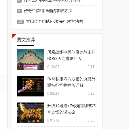
8
传奇中禁锢神器的获取方法
9
太阳传奇组队PK要先打对方法师
10
图文推荐
屠魔战场中类似魔龙教主的
BOSS天之魔影巨人
12/04
11
传奇私服四方戒指的诱惑外
观特征怪物掉落详解
03/21
22
升级武器必+7你知道哪些稀
奇古怪的说法么
01/12
33