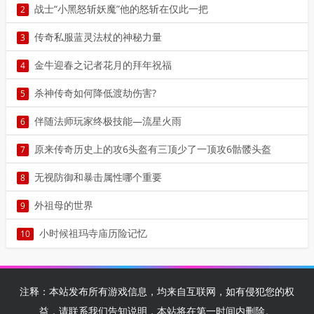
战士“小黑怒斩妖魔”他的怒斩在仅此一把
2
2
传奇私服蓝灵法杖的神秘力量
3
3
金牛迎春之记者花月的拜年祝福
4
4
杀神传奇如何降低渡劫伤害?
5
5
伴随法师玩家终极技能—流星火雨
6
6
原来传奇历史上的攻6头盔有三顶少了一顶攻6骷髅头盔
7
7
无视防御和暴击属性哪个重要
8
8
外祖母的世界
9
9
小时候祖玛寺庙历险记忆
10
10
注释：本站发布所有游戏信息，均来自互联网，如有侵犯您的权
益，请联系我们告知说明，本站将在第一时间内删除。