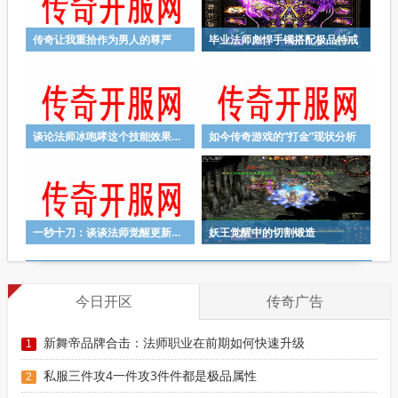
传奇让我重拾作为男人的尊严
毕业法师彪悍手镯搭配极品特戒
谈论法师冰咆哮这个技能效果怎么样？
如今传奇游戏的“打金”现状分析
一秒十刀：谈谈法师觉醒更新后的看法
妖王觉醒中的切割锻造
今日开区
传奇广告
新舞帝品牌合击：法师职业在前期如何快速升级
1
私服三件攻4一件攻3件件都是极品属性
2