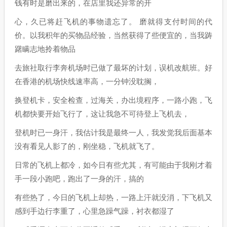
钱有时是磨出来的，在店里我还异常的开
心，久已将赶飞机的事物遗忘了。 磨就得支付时间的代
价。以我积年的买物品经验，当然获得了些便宜的，当我踌
躇瞒志地拎着物品
去旅社取行李奔机场时已做了最坏的计划，误机改航班。好
在香港的机场快线速率高，一分钟没耽搁，
换登机卡，安全检查，过海关，办出境程序，一路小跑，飞
机都快要开始飞行了，这让我急不可待登上飞机去，
登机时已一身汗，我估计我是最终一人，我发觉我后面基本
没有看见人影了的，刚坐稳，飞机就飞了。
日常的飞机上都冷，如今日有些尤其，有可能由于我刚才着
手一段小跑吧，跑出了一身的汗，搞的
有些热了，今日的飞机上却热，一路上汗就没消，下飞机又
感到手边行李重了，心里急躁气躁，衬衣都湿了