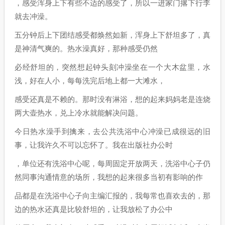
，感受浑身上下有些不适的感受了，所以一进家门撂下行李
就去冲澡。
五分钟后上下团结感受都焕然如新，浑身上下舒坦多了，真
是神清气爽的。热水澡真好，那种感受仍然
必经舒坦的，突然想起钟头刻冲澡坐在一个大木盆里，水
浅，好在人小，每每洗完后地上都一大滩水，
感受还真是不赖的。那时没有淋浴，想的起来妈妈老是连烧
两大壶热水，兑上冷水就能解决问题。
今日热水澡手到擒来，去公共洗浴中心冲澡已成很远的旧
事，让我许久不可以忘怀了。我在出版社办公时
，单位还有洗浴中心呢，每周固定开放两天，洗浴中心子仍
然同事沟通情意的场所，我想的起来很多当初有影响的作
品都是在洗浴中心子向主编汇报的，我每常也喜欢去的，那
边的热水还真是比较舒坦的，让我放松了办公中