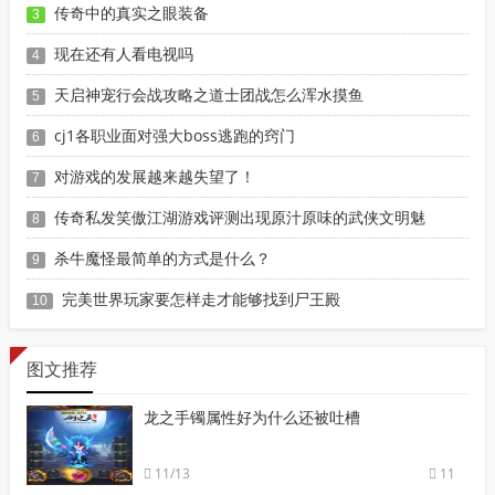
传奇中的真实之眼装备
3
现在还有人看电视吗
4
天启神宠行会战攻略之道士团战怎么浑水摸鱼
5
cj1各职业面对强大boss逃跑的窍门
6
对游戏的发展越来越失望了！
7
传奇私发笑傲江湖游戏评测出现原汁原味的武侠文明魅
8
杀牛魔怪最简单的方式是什么？
9
完美世界玩家要怎样走才能够找到尸王殿
10
图文推荐
龙之手镯属性好为什么还被吐槽
11/13
11