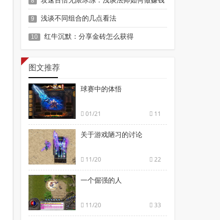
8
浅谈不同组合的几点看法
9
红牛沉默：分享金砖怎么获得
10
图文推荐
球赛中的体悟
01/21
11
关于游戏陋习的讨论
11/20
22
一个倔强的人
11/20
33