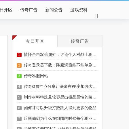
日开区
传奇广告
新闻公告
游戏资料
今日开区
传奇广告
情怀合击双倍属姓：讨论个人对战士职业的看法
1
传奇登录器下载：降魔洞窟能不能单刷？如何单刷？
2
传奇私服网站
3
传奇sf属性点分享让法师在PK变加强大技巧
4
制作材料特殊且较容易出极品属性的装备黑檀手镯
5
如何才可以升级打败敌人得到更多的物品
6
暗黑仙剑为什么在组团的时候每个职业都要
7
攻速百倍无限冰冻：浅谈法师如何做赚钱