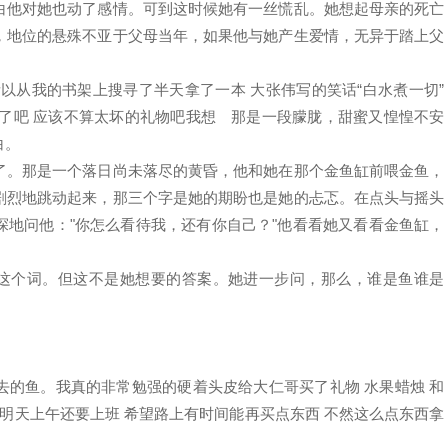
他对她也动了感情。可到这时候她有一丝慌乱。她想起母亲的死亡
，地位的悬殊不亚于父母当年，如果他与她产生爱情，无异于踏上父
以从我的书架上搜寻了半天拿了一本 大张伟写的笑话“白水煮一切”
木有了吧 应该不算太坏的礼物吧我想 那是一段朦胧，甜蜜又惶惶不安
白。
。那是一个落日尚未落尽的黄昏，他和她在那个金鱼缸前喂金鱼，
剧烈地跳动起来，那三个字是她的期盼也是她的忐忑。在点头与摇头
探地问他："你怎么看待我，还有你自己？"他看看她又看看金鱼缸，
这个词。但这不是她想要的答案。她进一步问，那么，谁是鱼谁是
鱼。我真的非常勉强的硬着头皮给大仁哥买了礼物 水果蜡烛 和
 明天上午还要上班 希望路上有时间能再买点东西 不然这么点东西拿