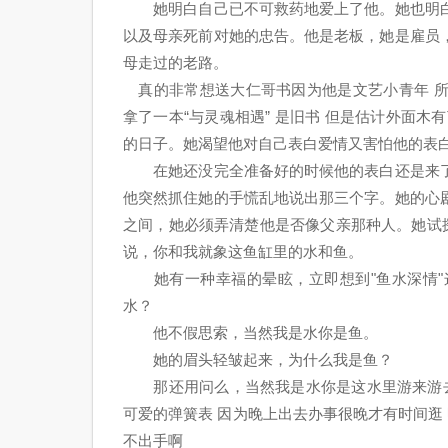
她明白自己已不可救药地爱上了他。她也明白
以及母亲死前对她的忠告。他是老板，她是雇员
母走过的老路。
真的非常想送大仁哥书因为他是文艺小青年 所
拿了一本“与灵魂相遇” 是旧书 但是估计外面
的日子。她渴望他对自己表白爱情又害怕他的表
在她还没完全准备好的时候他的表白还是来了
他突然抓住她的手慌乱地说出那三个字。她的心
之间，她必须弄清楚他是否像父亲那种人。她试
说，你和我就象这鱼缸里的水和鱼。
她有一种幸福的晕眩，立即想到"鱼水深情"
水？
他不假思索，当然我是水你是鱼。
她的眉头轻皱起来，为什么我是鱼？
那还用问么，当然我是水你是这水里游来游去的
可爱的弹簧表 因为晚上出去办事很晚才有时间逛
不出手啊