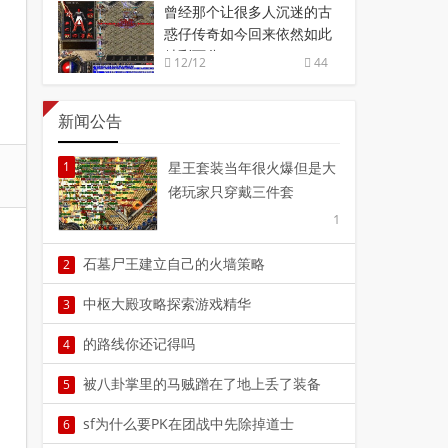
曾经那个让很多人沉迷的古
惑仔传奇如今回来依然如此
精彩万分
12/12
44
新闻公告
1
星王套装当年很火爆但是大
佬玩家只穿戴三件套
1
石墓尸王建立自己的火墙策略
2
2
中枢大殿攻略探索游戏精华
3
3
的路线你还记得吗
4
4
被八卦掌里的马贼蹭在了地上丢了装备
5
5
sf为什么要PK在团战中先除掉道士
6