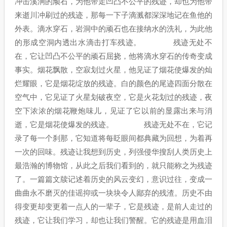
冲击溪涧的顽石，为他带走凹凸不公平的残迹，却也为他带
来逝川冲刷过的残迹，那每一下子滴溅都深深地记在鱼他的
外表。滴水穿石，岩洞中的顽石也在接纳水的洗礼，为此他
的形成空洞内透出水滴击打车残迹。 残迹无处不
在，它让凹凸不公平的顽石屈挠，他将滴水穿石的传奇变成
事实。烟花飘散，空寂划过火星，他见证了烟花使爆发的灿
烂耀眼，它是烟花绽放的残迹。白的颜色的尾迹四面分散在
空气中，它见证了火星划破夜空，它是火花划过的残迹，夜
空下浓浓的烟花鞭炮味儿，见证了它以前的显露出来与消
逝，它是烟花使爆发的残迹。 残迹无处不在，它记
录了每一个刹那，它知道将每眨眼间都典藏为回想，为着再
一次的回味。残迹让我想到历史，列强侵华搜刮人类历史上
最浩瀚的博物馆，从此之后我们看到的，就只能称之为残迹
了。一篇篇文牍记述着历史的风云变幻，意识过往，变成一
曲曲永不磨灭的佳谣抑或一块块令人鄙弃的残渣。历史不由
得变更却变更着一点人的一辈子，它是残迹，是前人走过的
残迹，它让我们学习，却也让我们警醒。它的残迹是用血泪