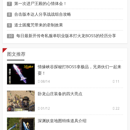
第一次进尸王殿的心情体会！
7
合击版本达人分享战战组合攻略
8
道士困魔咒带来的牵制效果
9
每日最新开传奇私服单职业版本打火龙BOSS的经历分享
10
图文推荐
情缘峡谷探秘打BOSS拿极品，兄弟伙们一起来
耍！
08/14
11
卧龙山庄装备的四大亮点
01/12
22
深渊妖皇地图特殊道具介绍