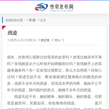
私服
您现在的位置： >
> 正文
残迹
抢沙发
默认
2025-1-21 23:50:11
朋友，你曾用心观察过你母亲的改变吗？发现过她容华不再
吗？发现她是从什么时候开始两鬓斑白吗？发现她手上的茧
越来越多吗？你一定发现过观察过，那么大自然呢？你留心
过吗？残迹无处不在。断齿银梳撩过鬓角银白的颜色的碎
发，他抚不去年月的残迹，深深流水声的沟壑，她抹不公平
年月的残迹，隐约隐约的斑点，她掩不去年月的残迹。
残迹无处不在，她的鬓角，她的额头，她的脸盘，但那
曾是她苦闷，笑靥如花，粉妆银饰的残迹。 逝川