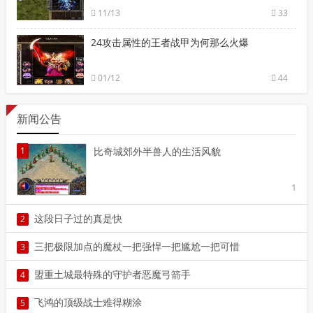
11/13
33
24攻击属性的王者战甲为何那么火爆
01/12
44
新闻公告
1
比奇城郊外半兽人的生活风貌
1
这段日子过的真是快
2
2
三把极限加点的魔杖一把强悍一把尴尬一把可惜
3
3
盟重土城最特殊的守护者恶魔弓箭手
4
4
飞鸿的顶级战士难得糊涂
5