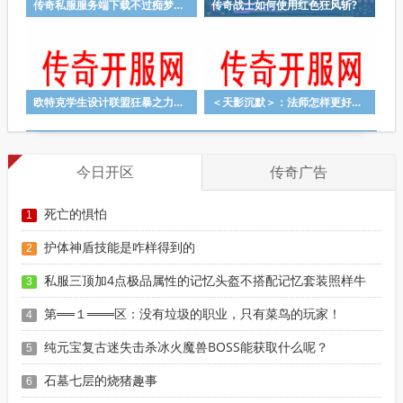
传奇私服服务端下载不过痴梦一场
传奇战士如何使用红色狂风斩?
欧特克学生设计联盟狂暴之力带给玩家的优势
＜天影沉默＞：法师怎样更好去用哪种技能
今日开区
传奇广告
死亡的惧怕
1
护体神盾技能是咋样得到的
2
私服三顶加4点极品属性的记忆头盔不搭配记忆套装照样牛
3
第══１═══区：没有垃圾的职业，只有菜鸟的玩家！
4
纯元宝复古迷失击杀冰火魔兽BOSS能获取什么呢？
5
石墓七层的烧猪趣事
6