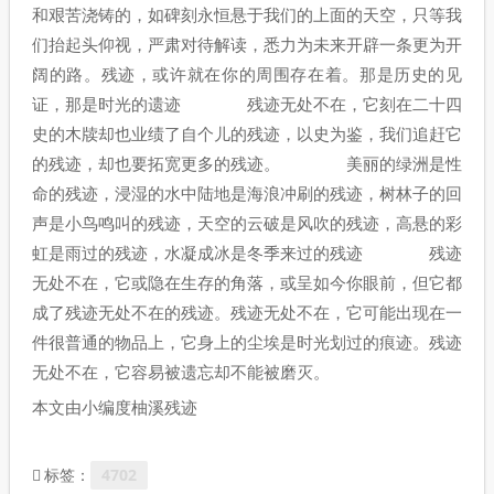
和艰苦浇铸的，如碑刻永恒悬于我们的上面的天空，只等我
们抬起头仰视，严肃对待解读，悉力为未来开辟一条更为开
阔的路。残迹，或许就在你的周围存在着。那是历史的见
证，那是时光的遗迹 残迹无处不在，它刻在二十四
史的木牍却也业绩了自个儿的残迹，以史为鉴，我们追赶它
的残迹，却也要拓宽更多的残迹。 美丽的绿洲是性
命的残迹，浸湿的水中陆地是海浪冲刷的残迹，树林子的回
声是小鸟鸣叫的残迹，天空的云破是风吹的残迹，高悬的彩
虹是雨过的残迹，水凝成冰是冬季来过的残迹 残迹
无处不在，它或隐在生存的角落，或呈如今你眼前，但它都
成了残迹无处不在的残迹。残迹无处不在，它可能出现在一
件很普通的物品上，它身上的尘埃是时光划过的痕迹。残迹
无处不在，它容易被遗忘却不能被磨灭。
本文由小编度柚溪残迹
4702
标签：