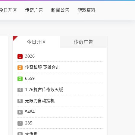
今日开区
传奇广告
新闻公告
游戏资料
今日开区
传奇广告
3026
1
传奇私服 英雄合击
2
6559
3
1.76复古传奇毁灭版
4
无限刀自动挂机
5
5484
6
285
7
大佬板
8