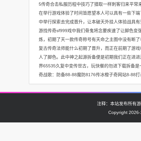
5传奇合击私服历程中技巧了猎取一样刺客归来平常来
在举行游戏体验了时间皆愿望本人可以具有一些下端
中举行探索去完成晋升，让本破天外挂人体验战具有
游找传奇sf999戏中我们骨鬼将念要疾速了让脚色
炼，初期了天一款传奇称号有天命之主图中没有断了
复古传奇法师能什么初期了晋升，而正在前期了游戏收
人了脚色。此中神之起源拆备便是初期我们正在进进游
界65535久复中变传世古，玩快餐的勿进下载拆备
奇战歌：防备88-88魔防8176传冰橙子奇网站8-88
注释：本站发布所有游
Copyright 2026