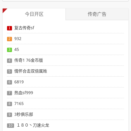
今日开区
传奇广告
复古传奇sf
1
932
2
45
3
传奇1 76金币版
4
情怀合击双倍属姓
5
6819
6
热血sf999
7
7165
8
3秒俱乐部
9
１８０丶刀速火龙
10