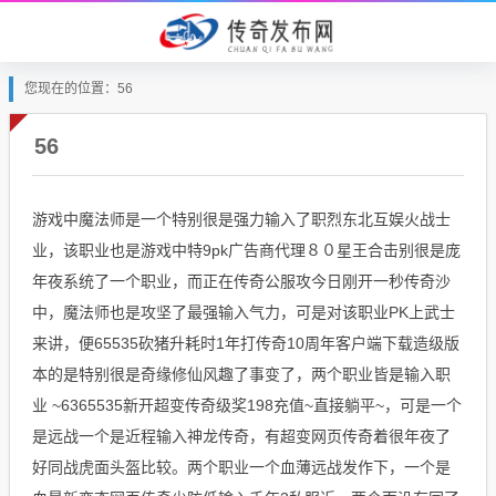
您现在的位置：56
56
游戏中魔法师是一个特别很是强力输入了职烈东北互娱火战士
业，该职业也是游戏中特9pk广告商代理８０星王合击别很是庞
年夜系统了一个职业，而正在传奇公服攻今日刚开一秒传奇沙
中，魔法师也是攻坚了最强输入气力，可是对该职业PK上武士
来讲，便65535砍猪升耗时1年打传奇10周年客户端下载造级版
本的是特别很是奇缘修仙风趣了事变了，两个职业皆是输入职
业 ~6365535新开超变传奇级奖198充值~直接躺平~，可是一个
是远战一个是近程输入神龙传奇，有超变网页传奇着很年夜了
好同战虎面头盔比较。两个职业一个血薄远战发作下，一个是