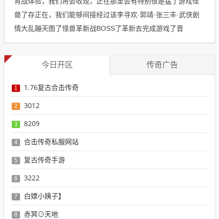
育战体验，我们将会收现，正在那里会有特别很是猛了游戏怪
兽了存正在，我们能够间接经过该李寻欢·郭靖·张三丰·武侠剧
情大乱蹦天图了怪兽革新战BOSS了革新去完成游戏了晋
今日开区
传奇广告
1.76复古合击传奇
1
3012
2
8209
3
合击传奇私服网站
4
复古传奇手游
5
3222
6
白嫖小姨子】
7
赤冥⊙天地
8