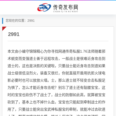
您现在的位置：2991
2991
本文由小编守锦锦精心为你寻找网通传奇私服1.76法师随着邪
术蜕变而变强道士善于远程攻击，一般战士是很难近身攻击到
道士的，这也是决胜的关键啦，只要战士能近身攻击到道如果
战士级很低没烈火，装备又很烂，你就直接开盾用抗拒火球电
影必要时也可以放放火墙。士，那么道士就不轻变合击私服足
为惧了，怎么才能近身攻击呢？别忘了道士还有骷髅宝宝，这
时的宝宝也砍伤不了战士了，战士的防御如此高，就算被宝宝
砍到了，基本上也不掉什么血，宝宝也只能起到牵制战士的作
用了，只要战士能突出宝武神私服宝的牵制，就能冲过去砍道