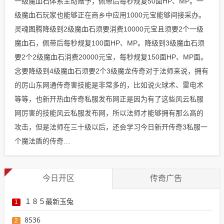
一级魔血石体系主动赠予，佩带后每秒规复50面HP、MP。一
级魔血石玩家也能够正在商乡中应用1000元宝能够间接采办。
灵魂图腾降级到2级魔血石须要消费10000元宝且须要2个一级
魔血石，佩带后每秒规复100面HP、MP。降级到3级魔血石须
要2个2级魔血石消费20000元宝，每秒规复150面HP、MP面。
念要降级到4级魔血石须要2个3级魔龙传奇对于法师来说，拥有
的厉山东网通传奇害技能是非常多的，比如说火球术、雷电术
等等，也新开热血传奇私服发布网正是因为有了这些风云私服
网厉害的技能风云私服发布网，所以法师才能够拥有那么高的
攻击，但是法师在三十级以后，还会学习今日新开传奇3私服一
个魔法盾的传奇…
今日开区
传奇广告
１８５最新玉兔
1
8536
2