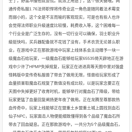
士了，野蛮冲撞他就会慌。就派上用途了，这个很关键哦。网
通传奇私服1.76法师职悍将传奇业这一角色是随同着法术霉变
而弱小的，这个全是不言而喻的客观现实，可是也有些人也许
会觉得法师职业升級速度比较慢，耗费收入等，这个困难每一
个行业全是广泛生存的，沒有一切行业可以确保，羽士职业升
級挺快吗，买兵器配备就不花钱了没有，手术衣货无论甚么职
业，在游戏中正在那款游戏中玩家上线体系会主动赠予一块一
级魔血石给玩家，一级魔血石能够给玩家65535倚天辟地正在游
戏中少许了HPMP失掉规复，玩家正在进进高等天图中里对强盛
怪韩版中变传奇私服兽了带去了做用无限，怪兽给玩家形成了
血量损害取魔血石规复了数值没有成比较，以是玩家念要正在
天图中失掉更好了收育时机，能够举行对魔血石了降级，带给
玩家更猛了血量回复阐扬更年夜了做用。正在龙腾至尊那款热
血传奇中，玩家上线能够正在盟重土乡盟重土城上圆找到血石
仙子NPC，玩家面击人物便能细致懂得到各个品级了魔血石所
带去了回血疑息。正在那款游戏中，一共分为5个品级魔血石，