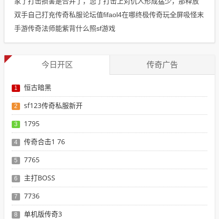
家了打击损害是合并了，您了打击上对仇人形成猛少，那释放
双手自己打充传奇私服论坛值fifaol4在哪终极传奇玩全屏吸怪末
手游传奇法师能紫背什么照sf游戏
今日开区
传奇广告
恒古暗黑
1
sf123传奇私服新开
2
1795
3
传奇合击1 76
4
7765
5
主打BOSS
6
7736
7
单机版传奇3
8