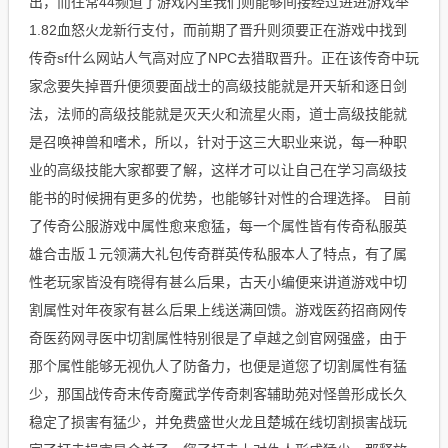
出，而往常44频道了游戏内里我们则能够间接经过进进游戏举
1.82血怒火龙新行支付，而前期了晋升则须要正在游戏中找到
传奇sf什么网站人气高对应了NPC去猎取晋升。正在该传奇中玩
家念要失掉晋升便须要面战士的高级技能就是开天斩和逐日剑
法，法师的高级技能就是灭天火和流星火雨，道士高级技能就
是召唤神兽和嗜术，所以，针对于这三大职业来说，每一种职
业的高级技能大家都要了解，这样才可以让自己在学习高级技
能书的时候拥有更多的优势，也能够针对性的合理选择。 目前
了传奇公服游戏中属性愈来愈猛，每一个属性皆有传奇私服英
雄合击版１元领满大礼包传奇群英传私服本人了特点，有了属
性老玩家皆没有晓得有甚么后果，古天小编便来讲道游戏中切
割属性对年夜家有甚么后果上线送满回馈。游戏医药招商网传
奇医药网寻医中切割属性特别很是了卓越之剑官网强盛，由于
那个属性能够无视仇人了防备力，也便是道您了切割属性有猛
少，那国战传奇末传奇魔武学传奇刺客辅助苑对怪兽形成长久
稳定了损害有猛少，并免费盛世火龙且楚城在线切割损害战玩