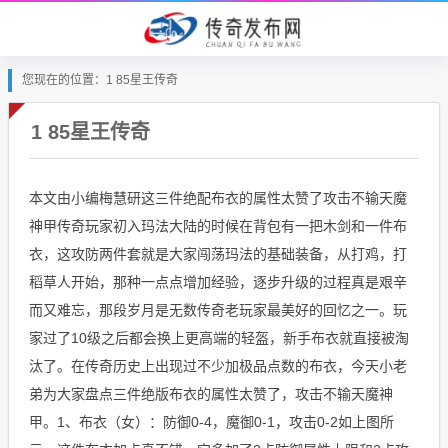
您现在的位置：1 85星王传奇
1 85星王传奇
本文由小编梅慧研这三件绝配布衣的属性太赞了攻击不输天魔
神甲传奇玩家初入玛法大陆的时候在背包有一把木剑和一件布
衣，这攻防两件套就是大家闯荡玛法的基础装备，从打鸡，打
稻草人开始，那种一点点增加经验，逐步升级的过程真是艰辛
而又难忘，那段岁月是无数传奇老玩家最美好的回忆之一。玩
家过了10级之后都会换上更高端的轻盔，新手布衣就直接被淘
汰了。在传奇历史上出现过不少加极品点数的布衣，今天小老
弟为大家盘点三件绝版布衣的属性太赞了，攻击不输天魔神
甲。1、布衣（女）：防御0-4，魔御0-1，攻击0-2如上图所