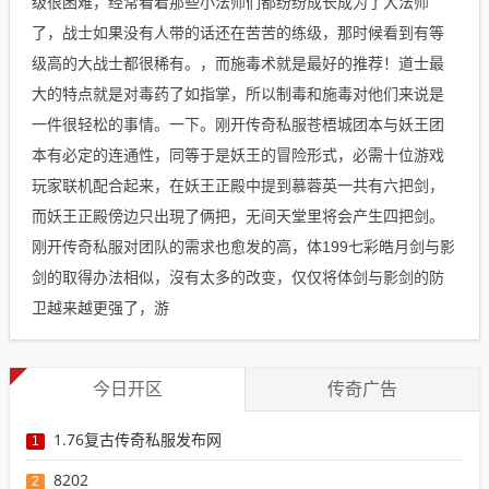
级很困难，经常看着那些小法师们都纷纷成长成为了大法师
了，战士如果没有人带的话还在苦苦的练级，那时候看到有等
级高的大战士都很稀有。，而施毒术就是最好的推荐！道士最
大的特点就是对毒药了如指掌，所以制毒和施毒对他们来说是
一件很轻松的事情。一下。刚开传奇私服苍梧城团本与妖王团
本有必定的连通性，同等于是妖王的冒险形式，必需十位游戏
玩家联机配合起来，在妖王正殿中提到慕蓉英一共有六把剑，
而妖王正殿傍边只出現了俩把，无间天堂里将会产生四把剑。
刚开传奇私服对团队的需求也愈发的高，体199七彩皓月剑与影
剑的取得办法相似，沒有太多的改变，仅仅将体剑与影剑的防
卫越来越更强了，游
今日开区
传奇广告
1.76复古传奇私服发布网
1
8202
2