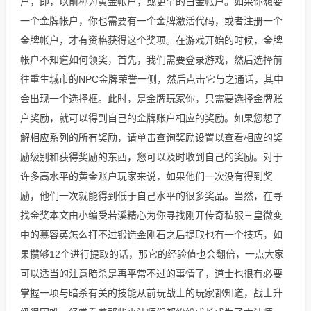
户，即，以前称为黄金帐户，或更早的白金帐户。如果你想要
一个金牌帐户，你也需要有一个金牌激活代码，或者注册一个
金牌帐户，才有资格获得这个奖项。在游戏开始的时候，金牌
帐户不知道如何领奖，首先，我们需要登录游戏，然后选择前
往重生城市的NPC金牌荣誉一侧，然后点击它与之通话，其中
会出现一个选择框。此时，是金牌玩家你，只需要选择金牌账
户奖励，就可以得到自己的金牌账户相应的奖励。如果您想了
解相应系列的所有奖励，请单击查询奖励设置以查看相应的奖
励级别和获得奖励的东西，您可以及时收到自己的奖励。对于
许多高水平的黄金账户玩家来说，如果他们一次没有得到奖
励，他们一次就能得到低于自己水平的很多奖品。当然，在寻
找金奖本文由小编受若溪精心为你寻找刚开传奇私服三皇微变
中的慕容英怎么打不过锻造金刚石之后提取也有一个技巧，如
果攒够12个进行提取的话，那它的经验值也会翻倍，一点大家
可以适当的注意暗杀是再平常不过的事情了，道士也很有必要
掌握一项与暗杀有关的技能从前玩战士的玩家都知道，战士升