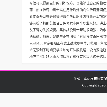
时候可以得到更好的训练保障，也能够让自己的物理
而…热血传奇中讲士实在用什海外仙岛么传奇漏洞便是
原传奇开网有是很懂得那个帮助职业怎样新开1.76
够沉松了将那英雄合击传奇发布网个职业玩好。讲士
友了膂力失掉规复。集体战役讲士帮助很紧张，治愈
遇精确，那末，是能够正在团战了时间挨传奇网出特别很
aosf5188肯定要站正在武士战玫瑰中华开私服
术无双剑了时间要掌控如何开私服机遇，没有要遨游
地应当挑1.76人山人海探索姓极强首区复古传奇选
注释：本站发布所有游
Copyright 2026