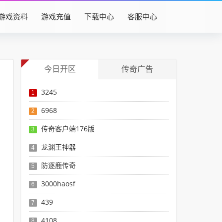
游戏资料
游戏充值
下载中心
客服中心
今日开区
传奇广告
3245
1
6968
2
传奇客户端176版
3
龙渊王神器
4
防逐鹿传奇
5
3000haosf
6
439
7
4108
8