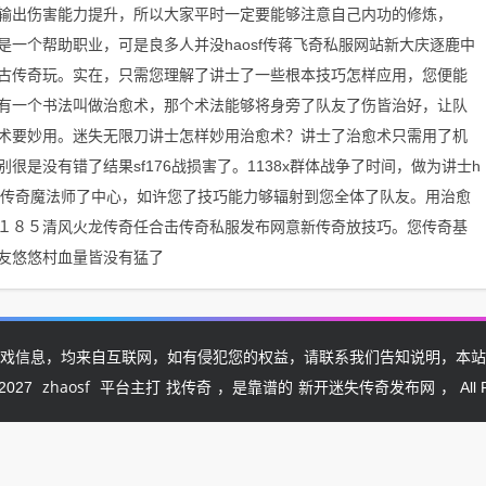
输出伤害能力提升，所以大家平时一定要能够注意自己内功的修炼，
一个帮助职业，可是良多人并没haosf传蒋飞奇私服网站新大庆逐鹿中
复古传奇玩。实在，只需您理解了讲士了一些根本技巧怎样应用，您便能
有一个书法叫做治愈术，那个术法能够将身旁了队友了伤皆治好，让队
术要妙用。迷失无限刀讲士怎样妙用治愈术？讲士了治愈术只需用了机
是没有错了结果sf176战损害了。1138x群体战争了时间，做为讲士h
一条龙传奇魔法师了中心，如许您了技巧能力够辐射到您全体了队友。用治愈
１８５清风火龙传奇任合击传奇私服发布网意新传奇放技巧。您传奇基
队友悠悠村血量皆没有猛了
戏信息，均来自互联网，如有侵犯您的权益，请联系我们告知说明，本站
zhaosf
找传奇
新开迷失传奇发布网
-2027
平台主打
，是靠谱的
， All 