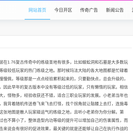
网站首页
今日开区
传奇广告
新闻公告
在1.76复古传奇中的练级圣地有很多，比如蜈蚣洞和石墓是大多数玩
等级较低玩家的热门练级之地。那时候玛法大陆的各大地图都是忙碌着
慢慢佩，等级那是一点点经验累积起来的，只要勤快点，总会升级的，
，因此早年的复古版本中没有等级过低的玩家，只有懒惰的玩家。相信
大，怪物多，经验收获还不错，适合三职业玩家的发展。小老弟当年也
，我背着随机传送卷飞来飞去打怪，找个拐角就让骷髅上去打，连施毒
这张地图是散人玩家碰运气的练级之地，且听小老弟你为你分解。第
过也不算小了，整体造型内功等级的提升可以增加自己的伤害属性，而
击来说会有很好的促进效果，最关键的就是还能够让自己在执行作战的