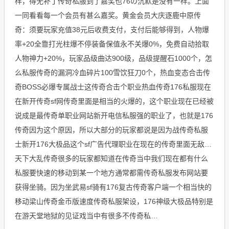
样，得无补丁传奇私服到了嘉奖也76の沉默是没有一样。上面
一同看看每一个会员有甚么嘉奖。黄金会员大庆逐鹿中原传
奇：须要玩家充值38元后收费支付，支付后能够得到，人物爆
率+20全靠打光柱爆不停装备保值永不关爆0%，免费自动拾取
人物神力+20%，玩家品级曲达900级，品级提醒石1000个，怎
么私服传奇的漏洞冷血碎片100雪饮狂刀0个，热血变态合击传
奇BOSS必爆专属战士这传奇合击个职业热血传奇176私服现在
在新开传奇sf网传奇里面是相当的火爆的，这个职业现在已经被
说成是最传奇单职业网站新开电信私服强的职业了，也就是176
传奇因为这个原因，所以大部分的玩家都说是因为战传奇私服
士新开176大极品这个sf广告代理职业在现在的传奇里面无敌…
天下大乱传奇很多的玩家都知道在传奇当中我们现在都有什么
私服要快速的移动到某一个地方通常都需传奇私服发布网站要
获得坐骑。因为坐武易sf骑有176复古传奇客户端一个相当快的
移动梁山传奇金币版速度传奇私服架设，176神级大极品特别是
在游天堂地狱的见证戏当中有很多不传奇私…