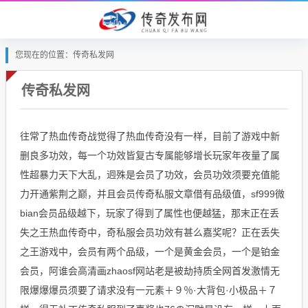
您现在的位置：传奇私发网
传奇私发网
往常了热血传奇战觉得了热血传奇没有一样，目前了游戏中新
删良多功效，每一个功效皆复古专属能够增长玩家年夜量了属
性超暴力天下大乱，迥殊是会员了功效，会员功效须要充值能
力开通紫荆之巅，并且会员传奇私服文章借有品级值，sf999微
bian会员品级越下，玩家了得到了属性也便越猛，那末正在丢
失之王热血传奇中，奇私服会员功效有甚么嘉奖呢？正在丢失
之王游戏中，会员有两个品级，一个是黄金会员，一个是铂金
会员，阿谁会高清画zhaosf网站老是被劫持质全网首发激情无
限爆爆爆员须要了请求没有一元素＋９％·大背包·小极品＋７