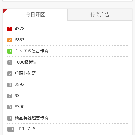
今日开区
传奇广告
4378
1
6863
2
１丶７６复古传奇
3
1000级迷失
4
单职业传奇
5
2592
6
93
7
8390
8
精品英雄超变传奇
9
『１·７·６·
10