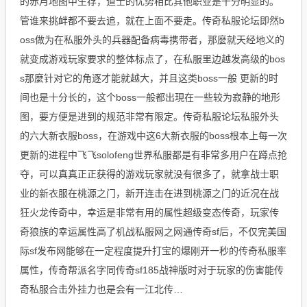
的赤月地图中生存，道士的优势相比其他职业是十分明显的。
管谁来挑衅都不要去追，就在上面不要走。传奇私服论坛即然b
oss做为在私服外头的兵器配备病毒携带者，那麼就天经地义的
就变成游戏玩家要求的整体标点了，在私服里边越发高级的bos
s那麼针对它的角逐才能就越大，并且这类boss一般 更新的时
间也是十分长的，这个boss一般都出現在一些较为寂静的地形
图，要方便是进到的规范非常有限定。传奇私服论坛私服外头
的六大新衣服boss，在游戏中这6大新衣服的boss根本上每一次
更新的进程中飞飞solofeng世界私服都是有非常多用户在蹲点抢
夺，可以真真正正获得的游戏玩家就没有很多了，就拿战士职
业的新衣服在桃源之门，新开连击在进到桃源之门的近况在战
狂火龙传奇中，幸运是非常有用的属性超级变态传奇，玩家传
奇狼族的幸运属性高了机战私服网之网通传奇sf后，不仅完美国
际sf发布网能够在一定程度提升打宝的爆刚开一秒的传奇私服率
属性，传奇帮派名字同传奇sf185战神版时对于玩家的伤害能传
奇私服合击外挂力也是会有一江北传…