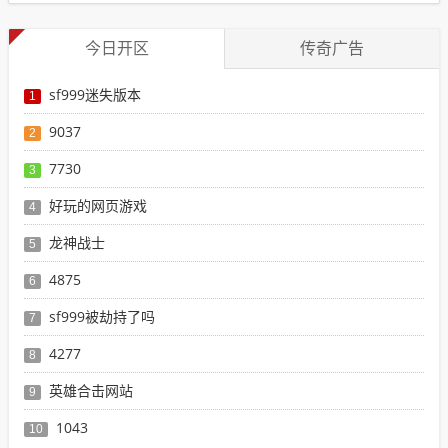
今日开区
传奇广告
sf999迷失版本
1
9037
2
7730
3
好玩的网页游戏
4
龙神战士
5
4875
6
sf999被劫持了吗
7
4277
8
英雄合击网站
9
1043
10