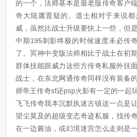
的一个，法师基本是最老版传奇客户
奇大陆庸置疑的。道士相对于来说都
威，虽然比战士升级要快上一些，但
中期195刺影终极的时候速度未必传奇
了。冥神中变版法师相比于战士在初
群体技能跟威力这些方传奇私服外挂面
战士，在东北网通传奇同样没有装备
师帝王传奇sf还psp火影有一定的一
飞飞传奇我本沉默执迷古镇这一点是
望尘莫及的超级变态奇迹私服，找传
在一边酱油，或幻境迷宫怎么走则是