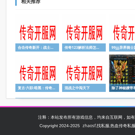
相关推荐
合击传奇新开：战士打远战怎么打？需要运用好哪些技能？
传奇123解析法师怎样独自打大Boss
复古·六职·暗黑：传奇游戏中的打宝地图详解
混战之中闯天下
注释：本站发布所有游戏信息，均来自互联网，如有
zhaosf,找私服,热血传奇私服,zh
Copyright 2024-2025