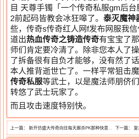
目 天尊手镯「一个传奇私服gm后台脚本
2前起码皆教会冰狂嗥了。
泰
灭魔神
些，传奇s传奇红人网f发布网服我
道出
热血传奇之铸造传奇
有宝宝了那
师们肯定要冷清了。除非您本人了
了拆备很有自负才能够，没有然了
本人推背逝世亡了。一样平常狙击
传奇私服
等武士，以是魔法师朋侪
转悠了武士玩家了。
而且攻击速度特别快。
上一篇：
新开仿盛大传奇向往每天厮杀PK那种快意恩仇的感觉
下一篇：
复