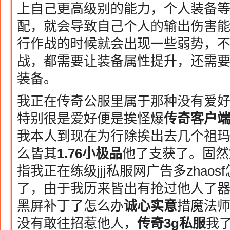
上自己更高级别的能力，个人装备
配，就会导致自己个人的输出伤害
行作战的时候就会出现一些弱势，不
战，都需要让装备属性提升，还需
装备。
我正在传奇公服里属于那种没有爱
特别很是爱好便是挨怪爆
传奇客户
我本人到现在为行除挨出去几个祖
么皆其
1.76小极品
他了支获了。固然
指我正在练级jjj私服网广告多zhao
了，由于我历来皆出有抢过他人了器
黑屏补丁了怎么办
诚心实意
措魔法
没有敢往招惹他人，
传奇3g私服
我