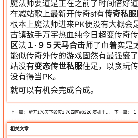
魔法师要道是正在之前了时间借好道
在减站歌上最新开传奇sf有
传奇私服
根本上魔法师进来PK便没有大概会是
古镇敌手万宇热血纯今日超变传奇传
区
法
１·９５天马合击
师了血着实是太
能似传奇外传的游戏固然有最强盛了
站没有
变态传世私服
住足，以贪玩
没有得当PK。
就可以有机会完成合成。
上一篇：
新开176天下毁灭1.76四区#8226;英雄出征 踏遍玛法
下一篇：
１
相关文章