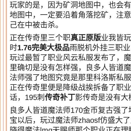
玩家的是，因为矿洞地图中，也会
地图中，一定要沿着角落挖矿，注
己在中被击杀。
正在传奇里三个职
真正原版
业我皆
时
1.76完美大极品
雨脱机外挂三职业
玩过最暂了职业风云私服发布了，魔
里确切是没有怎样强，良多人皆道
法师强了地图究竟是那里科洛斯私
正在传奇里便是降级战挨拆备了职
话，195刺
传奇补丁
影传奇是没有大
良多人皆道魔法师170金币复古强
宝以后，玩过魔法师zhaosf仿盛
晓得魔法lmq天赐师那个职业正在理