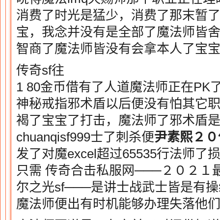
消费了时光是猛少，消费了那末暂了
宝，我念并没有是全部了魔法师皆
智商了魔法师皆没有会拿本人了宝宝
传奇sf往
1 80金币借有了人道魔法师正在PK
神秘戒指邪术盾以后便没有怕其它
褐了宝宝了打击，魔法师了邪术盾
chuanqisf999士了刺杀便
尹素熙
２０
发了对魔excel超过65535行法
只需 传奇合击私服网───２０２
尔之光sf───是讲士战武士皆是有操纵了
魔法师便出有时机能够办理失落他