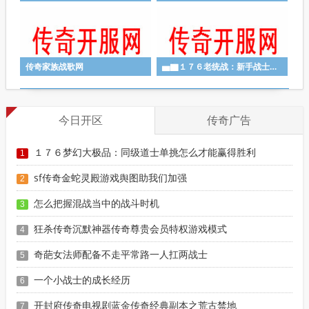
传奇家族战歌网
▅▇１７６老统战：新手战士如何击杀BOSS
今日开区
传奇广告
１７６梦幻大极品：同级道士单挑怎么才能赢得胜利
1
sf传奇金蛇灵殿游戏舆图助我们加强
2
怎么把握混战当中的战斗时机
3
狂杀传奇沉默神器传奇尊贵会员特权游戏模式
4
奇葩女法师配备不走平常路一人扛两战士
5
一个小战士的成长经历
6
开封府传奇电视剧蓝金传奇经典副本之荒古禁地
7