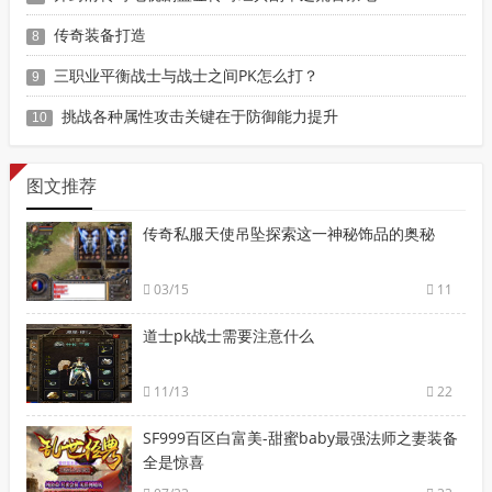
传奇装备打造
8
三职业平衡战士与战士之间PK怎么打？
9
挑战各种属性攻击关键在于防御能力提升
10
图文推荐
传奇私服天使吊坠探索这一神秘饰品的奥秘
03/15
11
道士pk战士需要注意什么
11/13
22
SF999百区白富美-甜蜜baby最强法师之妻装备
全是惊喜