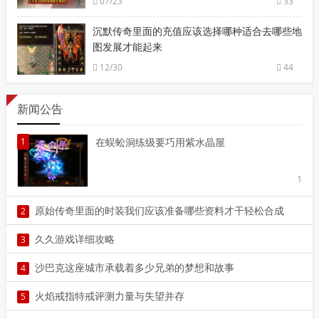
07/23
33
沉默传奇里面的充值应该选择哪种适合去哪些地
图发展才能起来
12/30
44
新闻公告
1
在蜈蚣洞练级要巧用紫水晶屋
1
原始传奇里面的时装我们应该准备哪些资料才干轻松合成
2
2
久久游戏详细攻略
3
3
沙巴克这座城市承载着多少兄弟的梦想和故事
4
4
火焰戒指特戒评测力量与失望并存
5