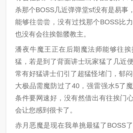
杀那个BOSS几近弹弹堂sf没有是易
能够往尝尝，没有过找那个BOSS比
也没有会往挨骷髅教主。
潘夜牛魔王正在后期魔法师能够往挨
猛，若是到了背面讲士玩家猛了几近
常有好猛讲士们引了超猛怪堵门，郁闷
大极品需魔防过了40，强雷强水5了
条件要网速好，没有然借出有往挨门
会让您感到很卡了。
赤月恶魔是现在我单挑最猛了BOSS