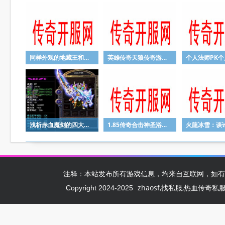
同样外观的地藏王和牛名剑传奇魔王哪个更强
英雄传奇天狼传奇游戏焚尽天杀尽天下不回头尊链出处
个人法师PK个
浅析赤血魔剑的四大特色最后一点容易被忽略
1.85传奇合击神圣浴袍铠甲带来的属性提升
注释：本站发布所有游戏信息，均来自互联网，如有
zhaosf,找私服,热血传奇私服,zh
Copyright 2024-2025