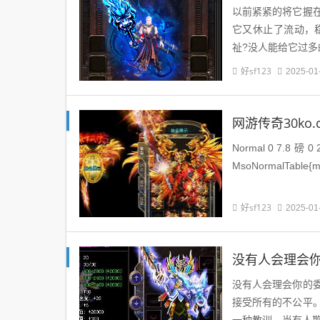
以前紧紧的将它握
它又休止了流动，
祉?没人能给它过多
好sf123
2025-01
网游传奇30ko
Normal 0 7.8 磅 0 2 false false false MicrosoftInternetExplorer4 /* Style Definitions */ table.
MsoNormalTable{m
好sf123
2025-01
没有人会理会
没有人会理会你的
接受所有的不公平