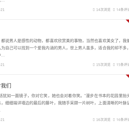
欺…
14条评
-21
14次浏览
，都说男人是感性的动物，都喜欢欣赏美的事物，当然也喜欢美女了，我
认为自己可以找到一个爱我内涵的男人，世上男人虽多，适合我的却不多
中…
15条评
-21
15次浏览
对我们
生活犹如一面镜子，你对它笑，她也会对着你笑。”漫步在书本的花园里抬
水，细细端详墙边的最后的藤叶，我随手采撷一片树叶，上面清晰的叶脉
…
16条评
-21
16次浏览