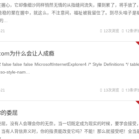
在握心，它却像细沙同样悄然无情的从指缝间流失，攥到累了，将手放了
稳稳的聚在握中，就这么，不注意间，福祉被我留住了。到尽头啥子是
的…
12条评
-21
12次浏览
.com为什么会让人成瘾
so-style-nam…
13条评
-21
13次浏览
你的委屈
委屈，没有人会理会你的无奈。当一切既定成为现实的时候，要学会接受
。当有人背信弃义时，你的指责能改变它吗？不能！那么就接受吧！全当