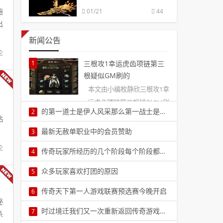
01/21
44
施
出
新闻公告
论
1
三根攻1幸运虎齿项链第三
根疑似GM刷的
本文由小编枚静欣三根攻1幸
运虎齿项链第三根疑似GM刷
、
的第一道士是伊人风采那么第一战士是谁呢
2
的传奇私服中拥有幸运项链那
贴
本文由小编但晓莉的第一道士是伊人风采那么第
都是很幸福的事儿，当然了，
最新无赦单职业中的会员赞助
3
一战士是谁呢传奇私服进入合击版本之后玩家的
这只是1
本文由小编圣翠翠最新无赦单职业中的会员赞助
论
传奇玩家所经历的几个阶段每个阶段都至关重要
4
等级开始上了一个新台阶2
这次看到的是最新无赦单职业游戏中的会员赞
传奇这个游戏里面打装备是一件非常有意思的事
众多玩家喜欢打团的原因
5
助，领取散人VIP可以查看详3
情的，而玩家在玩游戏的手，都是会经历初级
本文由小编完星河众多玩家喜欢打团的原因喜欢
传奇天下第一人游戏联赛预选赛今晚开启
6
的，中级还有高级别的时候4
PK的玩家一般都更喜欢去打多人战斗，也就是
秘
10月8日-12月24日期间，五大传奇系列游戏传奇
时过境迁我们又一次重新返回传奇游戏这条路的时候心情依然彭拜不已
7
说，在传奇3里面大家对于15
杀
私服、传奇私服怀旧版、传奇续章、传奇外传、