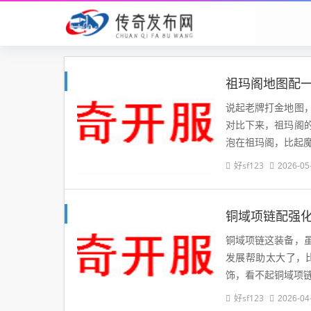
祖玛阁地图配
说起老牌打金地图
对比下来，祖玛阁
泡在祖玛阁，比起
好sf123
2026-05
铜域项链配强
铜域项链这装备，
发展帮助太大了，
饰，看不起铜域项
好sf123
2026-04