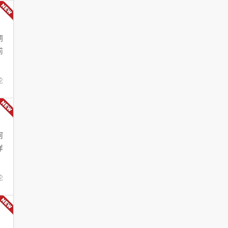
朋
前
论
呵
样
论