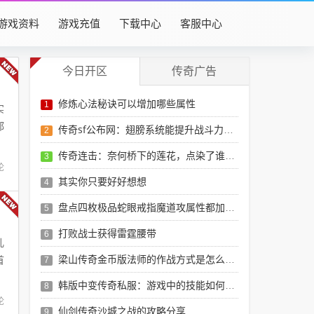
游戏资料
游戏充值
下载中心
客服中心
今日开区
传奇广告
修炼心法秘诀可以增加哪些属性
1
实
都
传奇sf公布网：翅膀系统能提升战斗力吗？
2
传奇连击：奈何桥下的莲花，点染了谁与谁的两世年华？
3
论
其实你只要好好想想
4
盘点四枚极品蛇眼戒指魔道攻属性都加齐全了
5
打败战士获得雷霆腰带
6
儿
梁山传奇金币版法师的作战方式是怎么样的？
首
7
韩版中变传奇私服：游戏中的技能如何升级
8
论
仙剑传奇沙城之战的攻略分享
9