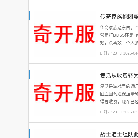
传奇家族抱团耍
传奇家族这东西，
管是打BOSS还是
戏，总喜欢一个人
好sf123
2026-04
复活从收费转
复活是游戏里的通
回血回蓝准保血量
得要收费，现在已
好sf123
2026-02
战士道士组队