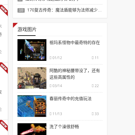
170复古传奇：魔法盾能够为法师减少伤害
10
不
游戏图片
游
祖玛系怪物中最奇特的存在
论
01/12
11
阿酷的神秘腰带没了，还有
这些高属性的
，
03/14
22
取
春丽传奇中的充值玩法
论
11/13
33
洗了个澡很舒畅