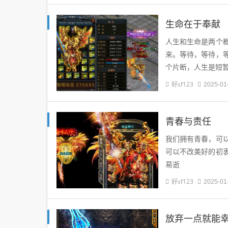
生命在于奉献
人生和生命是两个
来。等待，等待，
个片断，人生是短
好sf123
2025-01
青春与责任
我们拥有青春，可
可以不改美好的初
易逝
好sf123
2025-01
放弃一点就能