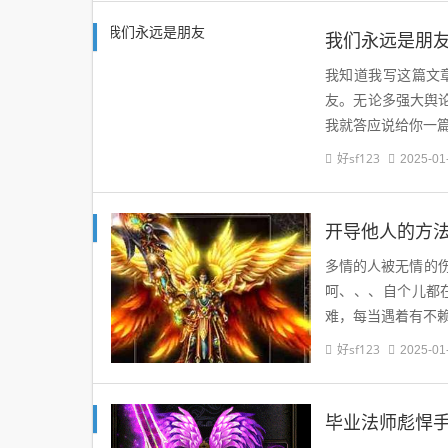
我们永远是朋
我知道我写这篇文
友。无论多强大舆
我就答应说给你一
好sf123
2025-01
开导他人的方
多情的人被无情的
呵、、、自个儿都
难，每当遇着有不
好sf123
2025-01
毕业法师彪悍