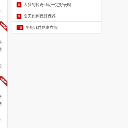
说是说唠叨是唠叨，老是由于工作的原因写传奇
人多的传奇sf就一定好玩吗
8
传奇归来特别举办“传奇6
相关的文章，今天也有点时间来体验一把这个许
论
本文由小编英世暄人多的传奇sf就一定好玩吗传
夏天如何做好保养
9
久没玩的游戏了，今天我7
奇这款游戏之所以被称为经典自然是有其道理存
夏季开始的一段时间保养的几点提议 进入夏季开
里的几件昂贵衣服
10
在的，当年的传奇盛况只8
始的一段时间，春日的暖阳渐逐渐变化得殷勤起
本文由小编之友易里的几件昂贵衣服在盟重土城
来，大街小巷，到处可9
词
安全区站立着不动算是广大游戏玩家经常干的事
他
情了，而在盟重安全区本10
论
听
精
论