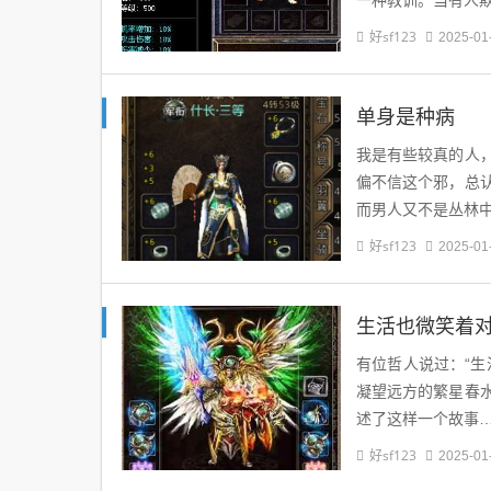
一种教训。当有人
好sf123
2025-01
单身是种病
我是有些较真的人
偏不信这个邪，总
而男人又不是丛林
好sf123
2025-01
生活也微笑着
有位哲人说过：“
凝望远方的繁星春
述了这样一个故事
好sf123
2025-01