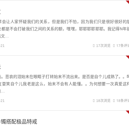
友
章会让人家怀疑我们的关系，但是我们不怕，因为我们只是很好很好的
论都是不会打破我们之间的关系的额，嘿嘿，耶耶耶耶耶耶。我记得N年
篇文…
17条评
-21
17次浏览
法
伤。悲哀的泪始末在眼眶子打转始末不流出来。是否是自个儿成熟了。。
在耍笑自个儿我老是这么，始末不会有人能懂。。为何想要一次真爱这
赖…
18条评
-21
18次浏览
手镯搭配极品特戒