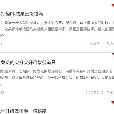
打怪PK效果直接拉满
不是说凑一群人就叫家族，是要大家心齐、配合熟，真正抱团耍的时候，
PK，效果都比单枪匹马或者散人组队强得多，简直是直接拉满。我以前耍
跑图…
3条评
-11
3次浏览
为免费的实打实好用增益道具
用增益道具，长相是一颗发光的复活晶石，用后能在被打败后全自动复活
和蓝量，避免掉落装备和经验，配一起所有等级、所有职业玩家，以前获
经…
4条评
-20
4次浏览
此地升级效率翻一倍秘籍