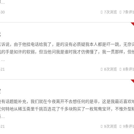
得…
7条评
-30
7次浏览
说
言诉说，由于他挂电话给我了，是的没有必质疑我本人都是吓一跳，无奈
机的手是如许的软弱，但当他问我是谁时我才仿佛懂了，我一贯那样，但
，…
8条评
-21
8次浏览
空
没有话题能补充，我们就在今夜离开不去想任何的是非，这是我最近喜欢
老何特地从稀玉斋里千挑百选花了千多块购买了一枚鸳鸯宝环，不惟外型
料…
9条评
-21
9次浏览