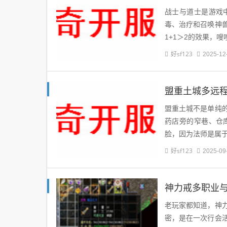
战士与道士是游戏
毒、治疗和召唤神
1+1＞2的效果，嗖
好sf123
2025-12
盟重土城多远
盟重土城不是单纯
药店旁的窄巷、仓
脸，因为法师是属
好sf123
2025-09
神力戒多职业
老玩家都知道，神
密，是在一次行会