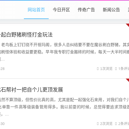
网站首页
今日开区
传奇广告
新闻公告
一起白野猪刷怪打金玩法
，老鸟板上钉钉绕不开祖玛阁，很多人总纠结要不要在魔谷刷白野猪，其
的刷怪体验和收益要更稳。早年我专职打金搬砖的时候，每天一大半时间
魔…
1条评
-28
1次浏览
化石帮衬一把自个儿更顶发展
虽然不算顶级，但性价比真的高，尤其是配一起强化石来用，对我们自个
比单靠一件高等级装备管用得多。我以前耍的时候，总觉得要追求顶级
链，…
2条评
-30
2次浏览