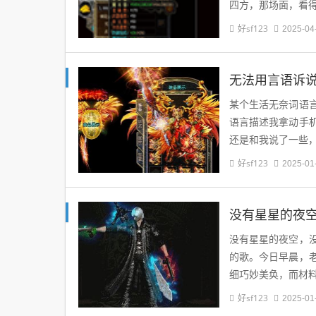
四方，那场面，看
好sf123
2025-04
无法用言语诉
某个生活无奈词语
语言描述我拿动手
还是和我说了一些
好sf123
2025-01
没有星星的夜
没有星星的夜空，
的歌。今日早晨，
细巧妙美奂，而材
好sf123
2025-01