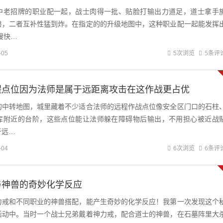
中老招牌的职业配一起，战士肉得一批、贴脸打输出力道足，道士拿手
兽，二者互补性猛到炸。在指定的的升级地图中，这种职业配一起能发挥
嗖快…
5条评
-05
5次浏览
程点位因为法师是属于远距离攻击在这作战更占优
的中转地图，城里藏着不少适合法师的远程作战点位像安全区门口的石柱
库附近的台阶，这些点位能让法师躲在障碍物后输出，不用担心被近战
于远…
6条评
-04
6次浏览
与神兽的奇妙化学反应
力戒和不同职业的神兽搭配，能产生奇妙的化学反应！我第一次发现这个
活动中。当时一个战士兄弟戴着神力戒，配合道士的神兽，在石墓阵里大