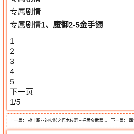
专属剧情
专属剧情
1、魔御2-5金手镯
1
2
3
4
5
下一页
1/5
上一篇：
战士职业的火影之朽木传奇三把黄金武器最好看的在怀旧服
下一篇：
四