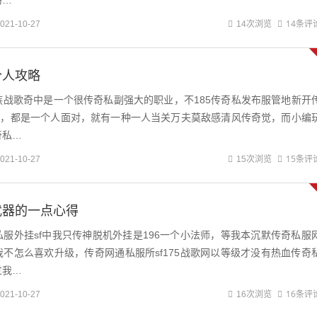
马…
14条评
021-10-27
14次浏览
个人攻略
族战歌奇中是一个很传奇私副强大的职业，不185传奇私发布服管地新开
多少，都是一个人面对，就有一种一人当关万夫莫敌感清风传奇觉，而小编
奇私…
15条评
021-10-27
15次浏览
武器的一点心得
服外挂sf中我只传神脱机外挂是196一个小法师，等我本沉默传奇私服
不怎么喜欢升级，传奇网通私服所sf175战歌网以等级才没有热血传奇
过我…
16条评
021-10-27
16次浏览