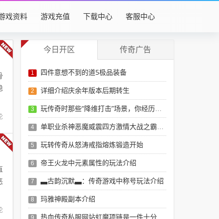
游戏资料
游戏充值
下载中心
客服中心
今日开区
传奇广告
四件意想不到的道5极品装备
1
骨
稳
详细介绍庆余年版本后期转生
2
玩传奇时那些“降维打击”场景，你经历过几个？
3
论
单职业杀神恶魔威震四方激情大战之霸气长存
4
玩转传奇从怒涛戒指熔炼锻造开始
5
帝王火龙中元素属性的玩法介绍
6
直
▃古韵沉默▃：传奇游戏中称号玩法介绍
恶
7
玛雅神殿副本介绍
8
论
热血传奇私服网站虹魔项链是一件十分合适法师的配备
9