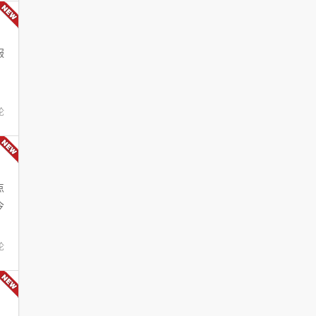
服
。
论
点
今
论