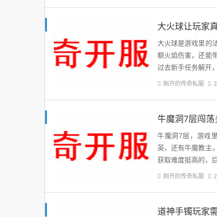
大火球让玩家
大火球是游戏里的
额火焰伤害，还能
过去新手任务解开
刚开的传奇私服
2
牛魔洞7层闯
牛魔洞7层，游戏
英，还有牛魔教主
获取难度挺高的，
刚开的传奇私服
2
道神手镯玩家