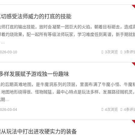
真切感受法师威力的打底的技能
法师打底的输出技能，放时会凝聚一团巨大的火焰，朝着目标砸去，造成
带着灼烧效果，配一起所有等级法师玩家，学习难度低到离谱，新手期就
，…
3条评
026-03-10
3次浏览
荡多样发展赋予游戏独一份趣味
里的后期高难地图，是牛魔洞系列的顶层，里面布满了牛魔小怪、牛魔
，地图地形绕得很、怪物贼猛，最中心特点是玩法多样、发展路径贼机灵
后期…
4条评
026-03-04
4次浏览
需从玩法中打出进攻硬实力的装备