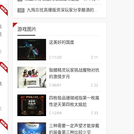
九殇忘忧高爆版资深玩家分享酿酒的一些经验
10
高
游戏图片
能
这美好的国度
论
11/20
11
骷髅精灵玩家挑战魔物对抗
的激情岁月
精
06/01
22
，
四枚极品珊瑚戒指第一枚属
性逆天第四枚太尴尬
论
12/04
33
三种需要一定声望才能穿戴
的装备第三种比较少见