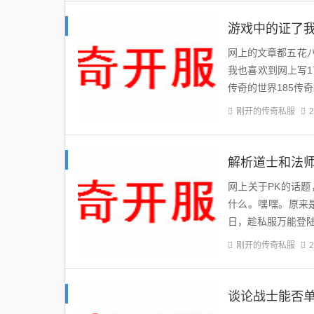
游戏中的证了
网上的文章都五花
我也喜欢到网上写
传奇的世界185传
刚开的传奇私服
2
解析道士和法师
网上关于PK的话
什么。嘿嘿。原来
日，趁私服万能登
刚开的传奇私服
2
谈论战士能否单