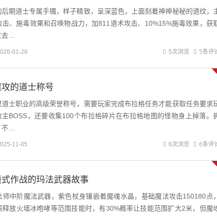
的后期道士专属手镯，样子精致，呈深蓝色，上面刻着神神秘秘的道纹，
击、施毒效果和召唤物战力，加811道术攻击、10%15%施毒效果，获
过去…
5条评
026-01-28
5次浏览
魔攻的道士称号
里道士职业的高级荣誉称号，需要玩家完成布拉格任务才能获取任务要求
格教主BOSS，还要收集100个布拉格碎片在布拉格地图的怪物身上掉落。
，不…
6条评
025-11-05
6次浏览
模式作战的玛法武器故事
师中阶魔法武器，紫色杖身镶嵌着魔魂水晶，基础魔法攻击150180点
振释放火墙冰咆哮等范围技能时，有30%概率让技能范围扩大2米，但魔