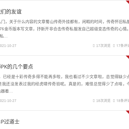
我们的友谊
八门，关于什么内容的文章蜀山传奇外挂都有，闲暇的时间，传奇怀旧私
176金币版本写文章，抒新开非合击传奇私服发自己超级变态传奇的心情
奇私…
17条评
021-10-27
17次浏览
PK的几个要点
题，已经是十彩传奇多得不能再多啦，我也看过不少文章啦，总觉得缺少
是我还没发表过我的经虎啸传奇验呢。真是的，难怪总觉得少了点啥，
陆器着…
18条评
021-10-27
18次浏览
P过道士