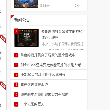
12/04
44
主
取
新闻公告
论
1
去骨魔洞打黄泉教主的捷径
你还记得吗
本文由小编千云臻去骨魔洞打
黄泉教主的捷径你还记得吗苍
玩
角色的提升贯穿于玩家的整个游戏中
2
月岛初开的时候玩家的热情极
拥
本文由小编赖冰菱角色的提升贯穿于玩家的整个
度高涨，一方面是因为三大洞
刷个BOSS还需要走位能硬撸的才是大佬
3
游戏中从玩家发展的角度来看，角色等级和角色
窟1
在传奇是就中，想要用不是很好装备去刷一些
论
冲刺30级的战士用什么武器好
4
装备是传奇中两个更重要2
boss的时候，是很需要玩家去使用走位技巧的，
本文由小编乘怡辰冲刺30级的战士用什么武器好
我在这边你在那边
5
要是没走位技巧的话，硬撸3
战士前期在新开传奇私服中升级真的是不太容
题记:------在地球仪上，我们的距离是一条线，你
哪种副本对我们突破实力有帮助
6
易，而且很多人开始在20级4
在那边，我在这边。可现实距离却差那么的遥
，
本文由小编贰子硕哪种副本对我们突破实力有帮
一个无常的夏天
7
远。心想，没关系，我们5
魂
助在一款中变传奇SF里，副本的数量是非常多