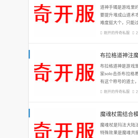
道神手镯是游戏里
要提升堆成山道术攻
难度挺大个，只能
刚开的传奇私服
2
布拉格道神注
布拉格道神是游戏
家solo击杀布拉
有这个称号的道士
刚开的传奇私服
2
魔魂杖需结合
魔魂杖是玛法大陆法
特殊效果是魔魂共