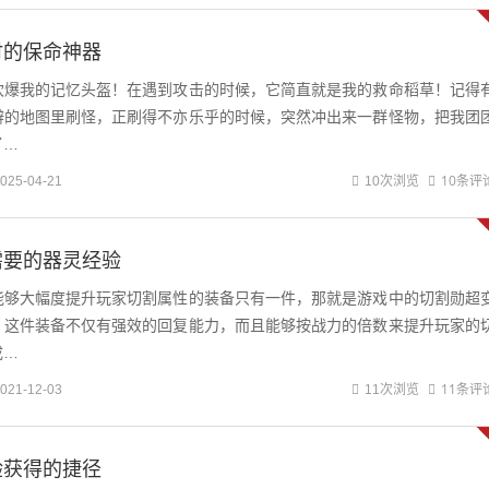
时的保命神器
吹爆我的记忆头盔！在遇到攻击的时候，它简直就是我的救命稻草！记得
僻的地图里刷怪，正刷得不亦乐乎的时候，突然冲出来一群怪物，把我团
了…
10条评
025-04-21
10次浏览
需要的器灵经验
能够大幅度提升玩家切割属性的装备只有一件，那就是游戏中的切割勋超
，这件装备不仅有强效的回复能力，而且能够按战力的倍数来提升玩家的
成…
11条评
021-12-03
11次浏览
验获得的捷径