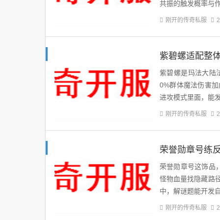
共振的触发概率与
刚开的传奇私服
2
紫碧螺适配整
紫碧螺是玛法大陆
0%群体魔法伤害
进攻模式里面，能
刚开的传奇私服
2
荣誉勋章号练
荣誉勋章号这饰品
怪物血量找隐藏路
中，解谜题能开发
刚开的传奇私服
2