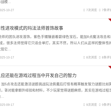
作战模…
7条评
025-10-27
7次浏览
体性进攻模式的玛法法师首饰故事
法师的团队进攻首饰，紫色手镯镶嵌着碧绿色宝石，能加8点魔法攻击和
加成，很多法师觉得它只适合单打，其实不然，所以人们从这样的整体性
发现它…
8条评
025-10-17
8次浏览
反应还能在游戏过程当中开发自己的智力
，加5点攻击还能激活谜题挑战玩法佩戴后打怪有概率触发智力谜题比如
径，答对能拿额外经验和材料，不少玩家觉得谜题麻烦，其实在游戏过程
自…
9条评
025-09-17
9次浏览