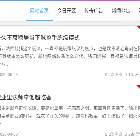
网站首页
今日开区
传奇广告
新闻公告
经久不衰稳居当下贼抢手练级模式
新，法师烧猪这个玩法，一直都是玩家热议的焦点，也是数不清老鸟刻在
不管版本怎么更新、新地图新装备怎么迭代，猪洞烧猪一直都是法师最
级方…
1条评
026-05-23
1次浏览
职业里法师拿他超吃香
师本来就靠群伤吃饭，要是能拿到一把邪恶之剑，那简直是更猛了，输出
前耍单职业的时候，就花了好久的时间，蹲沃玛教主，终于爆出了一把邪
一…
2条评
026-04-30
2次浏览