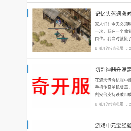
记忆头盔遇袭
家人们！今天必须
一次，我在一个偏
围住。我当时就慌
刚开的传奇私服
2
切割神器升满
在遮天传奇私服中
手机传奇单机版章
割安倍支持跌破四
刚开的传奇私服
2
游戏中元宝经