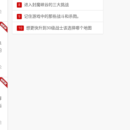
许久没有看到过喷水办公了，只是水池里一直蓄
进入封魔峡谷的三大挑战
8
的，为了能够给玩家们提供6
着水。一直，一直都这样，那么喷水的。一直都
论
本文由小编绍蕊珠进入封魔峡谷的三大挑战自古
记住游戏中的那些战斗和杀戮。
9
没有动过，我甚至怀疑它7
以来，玛法大陆上的英雄豪侠都是一些精力旺
在过去，每个人玩游戏都很简单，不会有那么多
想更快升到30级战士该选择哪个地图
10
盛，非常闲不住的人。你要8
的花招，但是现在很多游戏要么有插件，要么有
在传奇sf三种职业中，法师的升级速度是比较快
游戏走狗等等。很多人很9
1
的，其次就是战士了。不过，对于战士为说，并
的
不能像法师那样可以去很10
论
算
当
论