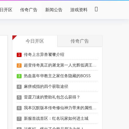
日开区
传奇广告
新闻公告
游戏资料
今日开区
传奇广告
传奇上古异兽饕餮介绍
1
超变传奇真正的屠龙第一人光辉低调王者十年以上老玩家才看法
2
热血嘉年华教主之家任务隐藏的BOSS
3
麻痹戒指的四个获取途径
4
雷霆刀速的赞助礼包怎么获得？
5
我本沉默版本传奇修仙神力带来的属性增幅
6
新服首战首区：红名玩家如何进土城
7
运气好，爆出了个极品裁决之仗！