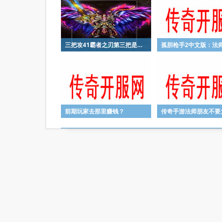
三把攻41霸者之刃第三把是开天和怒斩的结合体
前期玩家去那里赚钱？