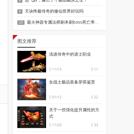
8
天诀终极传奇的修仙世界好玩吗
9
最火神器专属法师刷本刷boss死亡率很高？
10
图文推荐
浅谈传奇中的道士职业
11/13
11
女战士极品装备穿搭鉴赏
01/12
22
关于一些强化提升属性的方
式
11/20
33