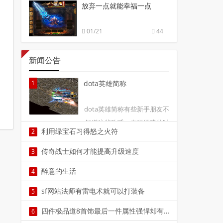
放弃一点就能幸福一点
01/21
44
新闻公告
1
dota英雄简称
dota英雄简称有些新手朋友不
知道这些称呼，在玩游戏的时
利用绿宝石习得怒之火符
2
候，不知道这样的简称是叫
本文由小编檀兰兰利用绿宝石习得怒之火符大家
谁，所以在玩游戏的时候，就
传奇战士如何才能提高升级速度
3
知道，绿宝石是游戏当中非常有价值的一件物
有点1
在传奇游戏中很多战士玩家都纷纷反映该职业的
醉意的生活
4
品。广大玩家纷纷在追求绿2
升级速度和道士与法师相比确实要慢了很多，但
本文由小编朋景荣醉意的生活如果能醉的话，我
sf网站法师有雷电术就可以打装备
5
是从另外一方面我们也需3
想大醉一场,没有了酒，没有了醉，何以抵挡这无
当法师学会了闪电之后，不是着急去练级，而最
四件极品道8首饰最后一件属性强悍却有点尴尬
6
谓苍凉的人生？这样会让4
好是去打装备，练级的事，不是一天两天就能完