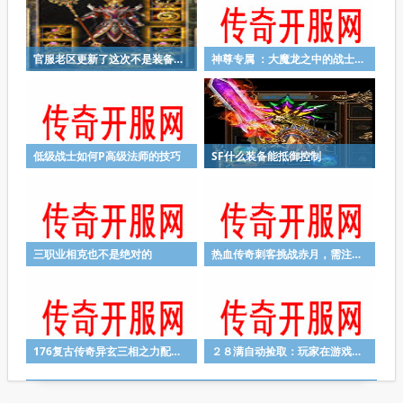
官服老区更新了这次不是装备你怎么看
神尊专属 ：大魔龙之中的战士有什么优势？
低级战士如何P高级法师的技巧
SF什么装备能抵御控制
三职业相克也不是绝对的
热血传奇刺客挑战赤月，需注意哪些事项？
176复古传奇异玄三相之力配备引见
２８满自动捡取：玩家在游戏里副本开荒打怪的意义