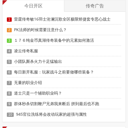
今日开区
传奇广告
雷霆传奇敏16羽士沧澜沉歌全区极限矫捷套专恶心战士
1
PK法师的时候需要注意什么？
2
１７６纯金币真湖传奇装备中的元素如何激活
3
凌云传奇私服
4
小团队厮杀火力十足猛输出
5
每日新开私服：玩家战斗之前要做哪些装备？
6
无量的职业介绍
7
道士只是一个辅助职业吗？
8
群体秒杀切割鞭尸兄弟我来断后 拼到最后也不跑
9
945官位洗练将会改动玩家的超强与属性
10