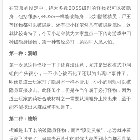
在官服的设定中，绝大多数BOSS级别的怪物都可以破隐
身，包括很多小BOSS一样能破隐身，比如骷髅精灵，尸王
等怪物都可以破隐身。还有些小怪依然具有破隐身属性，这
就比较奇特了，今天小老弟就为大家盘点一下传奇游戏中四
种破隐身怪物，第一种曾经必打，第四种人见人怕。
第一种：洞蛆
第一次见这种怪物一下子还真没注意，尤其是黑夜模式中洞
蛆的个头很小，一不小心被石化了还以为出现LY事件了。
即便是道士玩家打了隐身术一样不管用，小小的洞蛆可以破
隐身直接攻击。此怪虽小，但是在当年属于必打怪物，因为
道士玩家的药粉合成材料之一需要从洞蛆身上挖出来，至于
能不能挖出来麻戒就不知道了。
第二种：楔蛾
楔蛾是出了名的破隐身怪物，而且“嗅觉灵敏”，老远就冲着
玩家飞过来了，当年去石墓七的时候大家看到小白都不是第