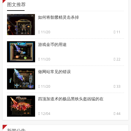
图文推荐
如何将骷髅精灵击杀掉
11/20
11
游戏金币的用途
11/20
22
做网站常见的错误
11/20
33
四顶加道术的极品黑铁头盔凶猛的在
12/04
44
新闻公告