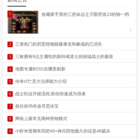
1
收藏家手里的三把命运之刃那把攻23的独一档
1
三类热门的邪恶怪物能爆屠龙和麻戒的已消失
2
2
三枚拥有8点主属性的新特戒道士的凶猛战士的最差
3
3
地图专属BOSS在哪里刷新
4
4
传奇sf亡灵大法师能力介绍
5
5
战士职业升级流程,助你快速成为强者
6
6
前往袄玛寺庙寻觅珍宝
7
7
网络上最常见两种营销模式
8
8
小虾米曾拥有四把40+神兵陪他最久的还是48裁决
9